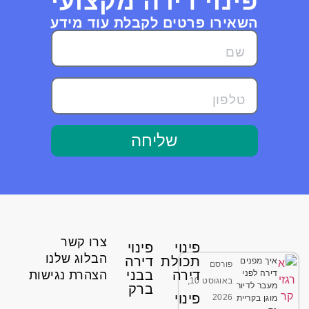
פינוי דירה מקצועי
השאירו פרטים לקבלת עוד מידע
שליחה
צרו קשר
פינוי
פינוי
הבלוג שלנו
תכולת
דירה
איך מפנים
פורסם
דירה
בבני
דירה לפני
הצהרת נגישות
באוגוסט 10,
מעבר לדיור
ברק
פינוי
2026
מוגן בקריית