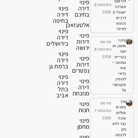
פינוי
להיפטר
באוגוסט 8,
משידה
דירה
פינוי
2026
ישנה? 5
בחינם
דירה
דרכים
בחיפה
נכונות
אלטעזאכן
לפינוי
פינוי
פינוי
דירה
פינוי
דירות
פורסם
בירושלים
מחסן או
ירושה
באוגוסט 8,
חצר
פינוי
2026
בקריית
פינוי
דירה
שמונה –
דירות
ברמת גן
מתי
נפטרים
כדאי
פינוי
להזמין
פינוי
דירה
מקצועני
דירה
בתל
ם?
מוזנחת
אביב
איך
פינוי
פורסם
מפנים
חנות
באוגוסט 7,
שולחן
2026
אוכל
פינוי
כבד ללא
מחסן
נזק
לרצפה
פינוי