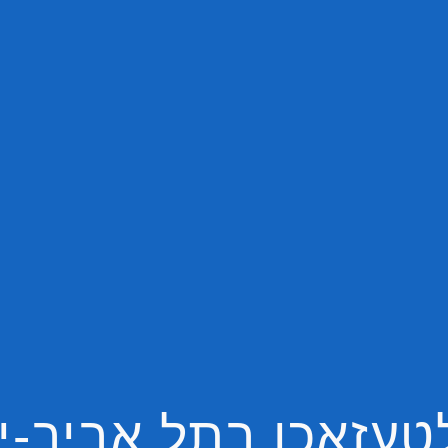
טעזאכן בתל אביב-יפ