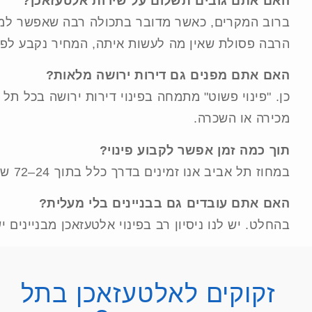
האם אתם גובים תשלום על שירות אלטעזאכן?
ברוב המקרים, כאשר מדובר בתכולה רבה שאפשר למיין
הרבה פסולת שאין מה לעשות איתה, המחיר נקבע לפי 
האם אתם מפנים גם דירות ירושה מלאות?
כן. "פינוי פשוט" מתמחה בפינוי דירות ירושה בכל תל א
מכירה או השכרה.
תוך כמה זמן אפשר לקבוע פינוי?
במחוז תל אביב אנו זמינים בדרך כלל בתוך 24–72 שעות, בהתאם להיקף העבודה ולמועד הרצוי לכם. במקרים דחופים נעשה מאמץ להגיע מהיום להיום.
האם אתם עובדים גם בבניינים בלי מעלית?
בהחלט. יש לנו ניסיון רב בפינוי אלטעזאכן מבניינים י
זקוקים לאלטעזאכן בתל